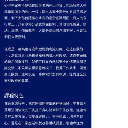
心理學家弗洛伊德提出著名的冰山理論，理論解釋人格
就像海面上的冰山一樣，露出水面小部分的只是意識層
面，剩下大部份隱藏在水底的是潛意識層面，而人的言
行舉止，只有少部分是意識在控制，其他包括感受、情
緒、渴望、價值觀等，大部分是由潛意識主宰，只是我
們從未覺察到。
催眠是一種高度專注和放鬆的意識狀態，在這個狀態
下，潛意識更容易接受積極的暗示和改變。
透過有系統
的運用催眠技巧，我們可以
在自然和安全的情況
與潛意
識交流，
不只可以重塑思維模式、提升工作效率、調整
身心狀態，還可以進一步探索問題的根源，從而達至
治
療和改善的效果
。​​
課程特色
在這個課程中，我們將揭開催眠的神秘面紗，學會如何
運用這個強大的工具提升身心健康和工作效能。無論你
是在工作方面，需要舒緩壓力、管理情緒，增強自信
心。還是在日常生活中想改善睡眠質量、增強專注力，