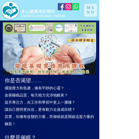
ME
NU
你是否渴望……
擺脫壓力和焦慮，擁有平靜的心靈？
改善睡眠品質，每天精力充沛地醒來？
提升專注力，在工作和學習中更上一層樓？
讓自己變得更自信，更有動力去達成目標？
其實，你擁有改變的力量，而催眠就是開啟這股力量的
鑰匙！
什麼是催眠？