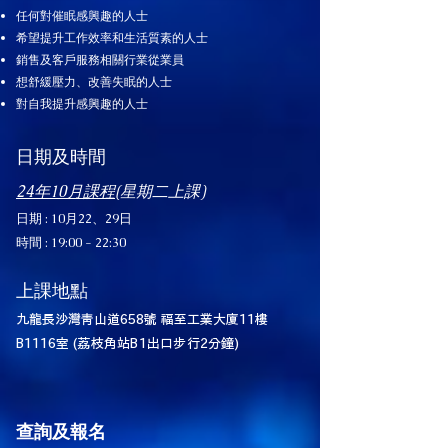
任何對催眠感興趣的人士
希望提升工作效率和生活質素的人士
銷售及客戶服務相關行業從業員
想舒緩壓力、改善失眠的人士
對自我提升感興趣的人士
日期及時間​
24年10月課程
(星期二上課)
日期 : 10月22、29日
時間 : 19:00 - 22:30
上課地點
九龍長沙灣青山道658號 福至工業大廈11樓
B1116室
(荔枝角站B1出口步行2分鐘)
查詢及報名