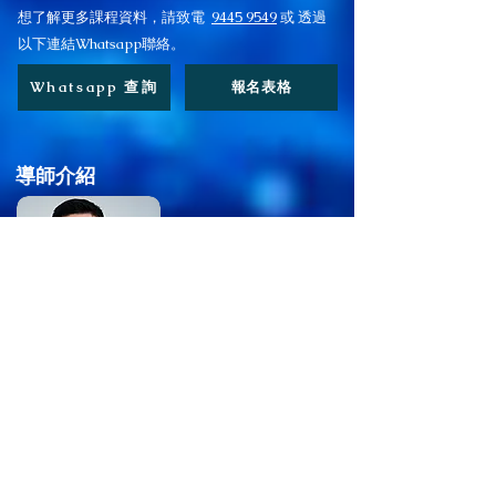
想了解更多課程資料，請致電
9445 9549
或 透過
以下連結Whatsapp聯絡。
Whatsapp 查詢
報名表格
導師介紹
梁嘉麒先生
Thomas Leung C.I. &
C.H
.
~ 融合「輔導 x 催眠 x NLP」的實戰派權威導師
MCI 創辦人 ~
梁嘉麒先生 (Thomas) 自 2009 年投身心理咨詢領域以