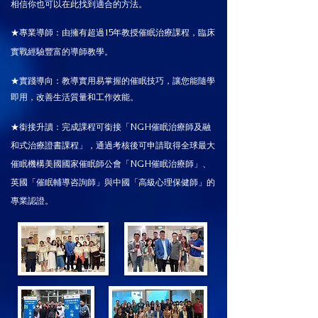
相信你也可以在此找到適合的方法。​
★專業導師：
由擁有超過15年教授催眠治療課程，臨床
實戰經驗豐富的導師教學
。
★實踐導向：教導實用易掌握的催眠技巧，讓您能隨學
即用，改善生活質量和工作效能。
★銜接升讀：完成課程可銜接「NGH催眠治療師及融
和式治療證書課程」，通過考核後可申請取得
全球最大
催眠機構美國國家催眠師公會「NGH催眠治療師」
​、
英國「
催眠輔導咨詢師」與中國「高級心理保健師」的
專業認證。