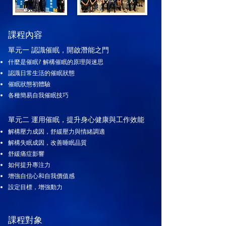
課程內容
單元一 認識催眠，開啟潛能之門
什麼是催眠? 解構催眠的原理與迷思
​認識日常生活的催眠狀態
催眠狀態初體驗
各種簡易自我催眠技巧
單元二 運用催眠，提升身心健康與工作效能
解構壓力成因，舒緩壓力與情緒調適
解構失眠成因，改善睡眠品質
舒緩痛症影響
如何提升專注力
增強自信心和自我價值感
設定目標，增強動力
課程對象